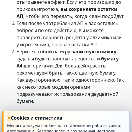
отыгрываете эффект. Если это произошло до
прихода игротеха,
вы сохраняете остатки
АП
, чтобы его передать, когда к вам подойдут.
Если после употребления АП у вас остались
вопросы по его действию, вы можете
проверить верность рецепта у алхимика или
у игротехника, показав остатки АП.
Берите с собой на игру
записную книжку
,
куда вы будете заносить рецепты, и
бумагу
А4
для оригами. Для большей красоты
рекомендуем брать также цветную бумагу.
Как двустороннюю, так и одностороннюю. Так
как некоторые модели оригами
подразумевают использования двуцветной
бумаги.
P.S. Если вам кажется, что вы уже видели похожую
Cookies и статистика
модель ингредиентов и солей, то вам не кажется.
Мы используем cookies для стабильной работы сайта:
Мы частично взяли ее с ПРИ “Ливень”, за что МГ
авторизации, безопасности и сохранения настроек.