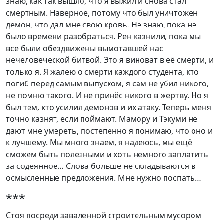
знаю, как так вышло, что я выжил и снова стал
смертным. Наверное, потому что был уничтожен
демон, что дал мне свою кровь. Не знаю, пока не
было времени разобраться. Рен казнили, пока мы
все были обездвижены вымотавшей нас
нечеловеческой битвой. Это я виноват в её смерти, и
только я. Я жалею о смерти каждого студента, кто
погиб перед самым выпуском, я сам не убил никого,
не помню такого. И не принёс никого в жертву. Но я
был тем, кто усилил демонов и их атаку. Теперь меня
точно казнят, если поймают. Мамору и Тэкуми не
дают мне умереть, постепенно я понимаю, что оно и
к лучшему. Мы много знаем, я надеюсь, мы ещё
сможем быть полезными и хоть немного заплатить
за содеянное… Слова больше не складываются в
осмысленные предложения. Мне нужно поспать…
***
Стоя посреди заваленной строительным мусором