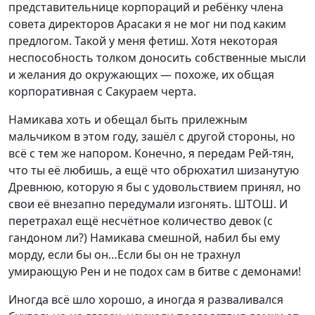
представительнице корпораций и ребёнку члена
совета директоров Арасаки я не мог ни под каким
предлогом. Такой у меня фетиш. Хотя некоторая
неспособность толком доносить собственные мысли
и желания до окружающих — похоже, их общая
корпоративная с Сакураем черта.
Намикава хоть и обещал быть прилежным
мальчиком в этом году, зашёл с другой стороны, но
всё с тем же напором. Конечно, я передам Рей-тян,
что ты её любишь, а ещё что обрюхатил шизанутую
Древнюю, которую я бы с удовольствием принял, но
свои её внезапно передумали изгонять. ШТОШ. И
перетрахал ещё несчётное количество девок (с
гандоном ли?) Намикава смешной, набил бы ему
морду, если бы он…Если бы он не трахнул
умирающую Рен и не подох сам в битве с демонами!
Иногда всё шло хорошо, а иногда я разваливался