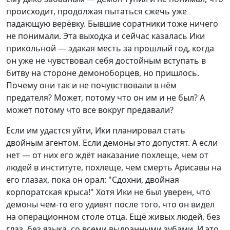
происходит, продолжая пытаться сжечь уже
падающую верёвку. Бывшие соратники тоже ничего
не понимали. Эта выходка и сейчас казалась Ики
прикольной — эдакая месть за прошлый год, когда
он уже не чувствовал себя достойным вступать в
битву на стороне демоноборцев, но пришлось.
Почему они так и не почувствовали в нём
предателя? Может, потому что он им и не был? А
может потому что все вокруг предавали?
Если им удастся уйти, Ики планировал стать
двойным агентом. Если демоны это допустят. А если
нет — от них его ждёт наказание похлеще, чем от
людей в институте, похлеще, чем смерть Арисавы на
его глазах, пока он орал: "Сдохни, двойная
корпоратская крыса!" Хотя Ики не был уверен, что
демоны чем-то его удивят после того, что он видел
на операционном столе отца. Ещё живых людей, без
глаз, без языка, со всеми выдранными зубами. И это