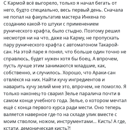
С Кармой всё выгорело, только я начал бегать от
него, будто специально, весь первый день. Сначала
не попал на факультатив мастера Инкена по
созданию какой-то штуки с применением
рунического крафта, было стыдно. Поэтому решил
несмотря ни на что, даже на Карму, не пропускать
пару рунического крафта с автоматоном Такарой-
сан. На этой паре я понял, что больше один точно не
справлюсь, будет нужен хотя бы боец. А впрочем,
пусть лучше этим занимаются младшие, как,
собственно, и случилось. Хорошо, что Араки-сан
отвлёкся на них. Найти кучу ингредиентов и
наварить кучу зелий мне это, впрочем, не помогло. Я
только наконец-то сварил Зелье паралича почти в
самом конце учебного года. Зелье, о котором мечтал
ещё с конца первого курса ради мести. Оно теперь
валяется наверное где-то на складе улик вместе с
моим стволом, ножом, инструментами… Кисть! А где,
кстати, демоническая кисть?!