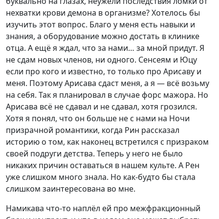
буквально на глазах, неужели последствия ломки от
нехватки крови демона в организме? Хотелось бы
изучить этот вопрос. Благо у меня есть навыки и
знания, а оборудование можно достать в клинике
отца. А ещё я ждал, что за нами… за мной придут. Я
не сдам новых членов, ни одного. Сенсеям и Юцу
если про кого и известно, то только про Арисаву и
меня. Поэтому Арисава сдаст меня, а я — всё возьму
на себя. Так я планировал в случае форс мажора. Но
Арисава всё не сдавал и не сдавал, хотя грозился.
Хотя я понял, что он больше не с нами на Ночи
призрачной романтики, когда Рин рассказал
историю о том, как наконец встретился с призраком
своей подруги детства. Теперь у него не было
никаких причин оставаться в нашем культе. А Рен
уже слишком много знала. Но как-будто бы стала
слишком заинтересована во мне.
Намикава что-то наплёл ей про межфракционный