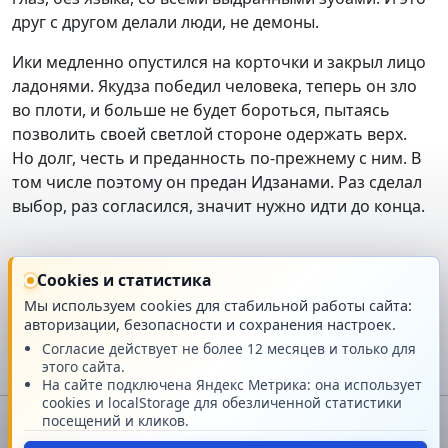
друг с другом делали люди, не демоны.
Ики медленно опустился на корточки и закрыл лицо
ладонями. Якудза победил человека, теперь он зло
во плоти, и больше не будет бороться, пытаясь
позволить своей светлой стороне одержать верх.
Но долг, честь и преданность по-прежнему с ним. В
том числе поэтому он предан Идзанами. Раз сделал
выбор, раз согласился, значит нужно идти до конца.
Связанное мероприятие
Cookies и статистика
Мы используем cookies для стабильной работы сайта:
история
авторизации, безопасности и сохранения настроек.
Согласие действует не более 12 месяцев и только для
этого сайта.
На сайте подключена Яндекс Метрика: она использует
cookies и localStorage для обезличенной статистики
посещений и кликов.
© Разработан факультетом Кусанаги при