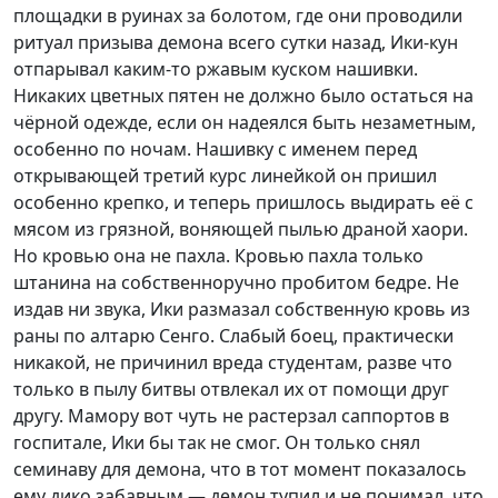
площадки в руинах за болотом, где они проводили
ритуал призыва демона всего сутки назад, Ики-кун
отпарывал каким-то ржавым куском нашивки.
Никаких цветных пятен не должно было остаться на
чёрной одежде, если он надеялся быть незаметным,
особенно по ночам. Нашивку с именем перед
открывающей третий курс линейкой он пришил
особенно крепко, и теперь пришлось выдирать её с
мясом из грязной, воняющей пылью драной хаори.
Но кровью она не пахла. Кровью пахла только
штанина на собственноручно пробитом бедре. Не
издав ни звука, Ики размазал собственную кровь из
раны по алтарю Сенго. Слабый боец, практически
никакой, не причинил вреда студентам, разве что
только в пылу битвы отвлекал их от помощи друг
другу. Мамору вот чуть не растерзал саппортов в
госпитале, Ики бы так не смог. Он только снял
семинаву для демона, что в тот момент показалось
ему дико забавным — демон тупил и не понимал, что