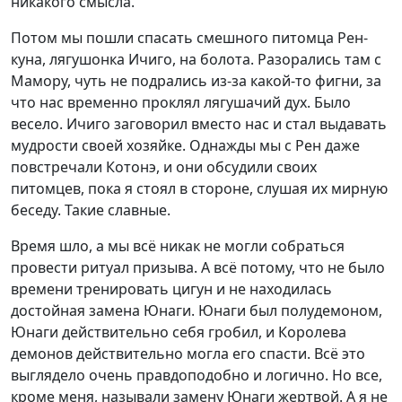
никакого смысла.
Потом мы пошли спасать смешного питомца Рен-
куна, лягушонка Ичиго, на болота. Разорались там с
Мамору, чуть не подрались из-за какой-то фигни, за
что нас временно проклял лягушачий дух. Было
весело. Ичиго заговорил вместо нас и стал выдавать
мудрости своей хозяйке. Однажды мы с Рен даже
повстречали Котонэ, и они обсудили своих
питомцев, пока я стоял в стороне, слушая их мирную
беседу. Такие славные.
Время шло, а мы всё никак не могли собраться
провести ритуал призыва. А всё потому, что не было
времени тренировать цигун и не находилась
достойная замена Юнаги. Юнаги был полудемоном,
Юнаги действительно себя гробил, и Королева
демонов действительно могла его спасти. Всё это
выглядело очень правдоподобно и логично. Но все,
кроме меня, называли замену Юнаги жертвой. А я не