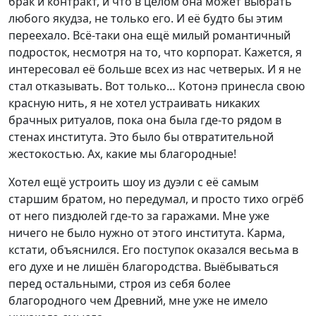
брак и контракт, и что в целом она может выбрать
любого якудза, не только его. И её будто бы этим
переехало. Всё-таки она ещё милый романтичный
подросток, несмотря на то, что корпорат. Кажется, я
интересовал её больше всех из нас четверых. И я не
стал отказывать. Вот только… Котонэ принесла свою
красную нить, я не хотел устраивать никаких
брачных ритуалов, пока она была где-то рядом в
стенах института. Это было бы отвратительной
жестокостью. Ах, какие мы благородные!
Хотел ещё устроить шоу из дуэли с её самым
старшим братом, но передумал, и просто тихо огрёб
от него пиздюлей где-то за гаражами. Мне уже
ничего не было нужно от этого института. Карма,
кстати, объяснился. Его поступок оказался весьма в
его духе и не лишён благородства. Выёбываться
перед остальными, строя из себя более
благородного чем Древний, мне уже не имело