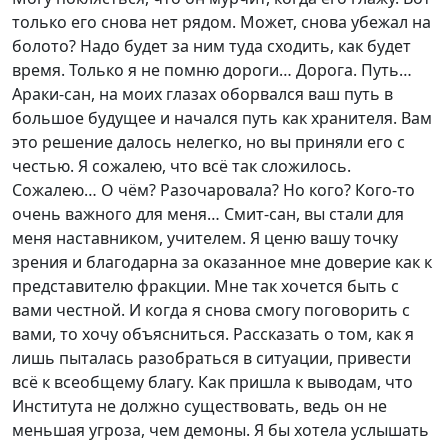
только его снова нет рядом. Может, снова убежал на
болото? Надо будет за ним туда сходить, как будет
время. Только я не помню дороги… Дорога. Путь…
Араки-сан, на моих глазах оборвался ваш путь в
большое будущее и начался путь как хранителя. Вам
это решение далось нелегко, но вы приняли его с
честью. Я сожалею, что всё так сложилось.
Сожалею… О чём? Разочаровала? Но кого? Кого-то
очень важного для меня… Смит-сан, вы стали для
меня наставником, учителем. Я ценю вашу точку
зрения и благодарна за оказанное мне доверие как к
представителю фракции. Мне так хочется быть с
вами честной. И когда я снова смогу поговорить с
вами, то хочу объясниться. Рассказать о том, как я
лишь пыталась разобраться в ситуации, привести
всё к всеобщему благу. Как пришла к выводам, что
Института не должно существовать, ведь он не
меньшая угроза, чем демоны. Я бы хотела услышать