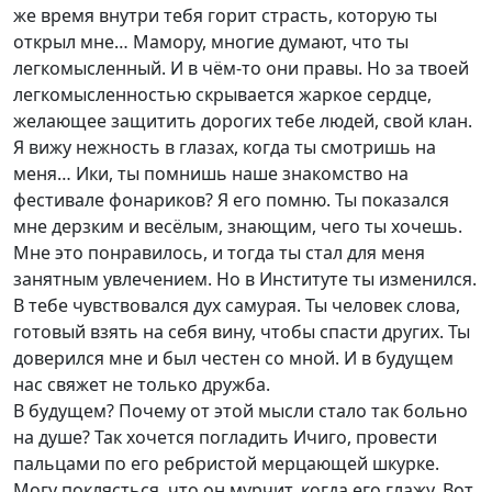
же время внутри тебя горит страсть, которую ты
открыл мне… Мамору, многие думают, что ты
легкомысленный. И в чём-то они правы. Но за твоей
легкомысленностью скрывается жаркое сердце,
желающее защитить дорогих тебе людей, свой клан.
Я вижу нежность в глазах, когда ты смотришь на
меня… Ики, ты помнишь наше знакомство на
фестивале фонариков? Я его помню. Ты показался
мне дерзким и весёлым, знающим, чего ты хочешь.
Мне это понравилось, и тогда ты стал для меня
занятным увлечением. Но в Институте ты изменился.
В тебе чувствовался дух самурая. Ты человек слова,
готовый взять на себя вину, чтобы спасти других. Ты
доверился мне и был честен со мной. И в будущем
нас свяжет не только дружба.
В будущем? Почему от этой мысли стало так больно
на душе? Так хочется погладить Ичиго, провести
пальцами по его ребристой мерцающей шкурке.
Могу поклясться, что он мурчит, когда его глажу. Вот